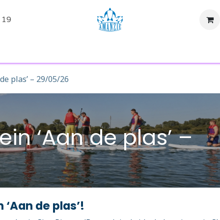
 19
tiviteiten
Evenementen
SUP Huren
Shop
Over ons
de plas’ – 29/05/26
in ‘Aan de plas’ –
 ‘Aan de plas’!