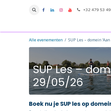
Overslaan naar inhoud
+32 479 53 49
Startpagina
Ac
Alle evenementen
SUP Les – domein ‘Aan 
SUP Les – dome
29/05/26
Boek nu je SUP les op domein