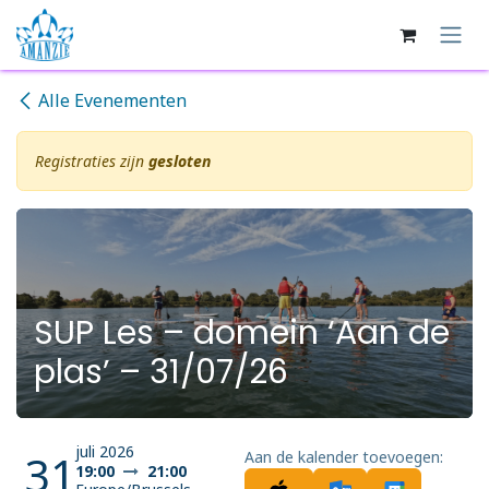
Overslaan naar inhoud
Alle Evenementen
Registraties zijn
gesloten
SUP Les – domein ‘Aan de
plas’ – 31/07/26
juli 2026
31
Aan de kalender toevoegen:
19:00
21:00