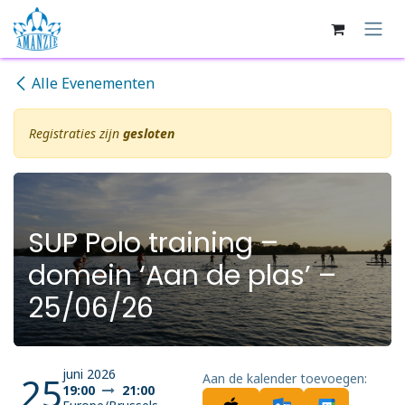
Overslaan naar inhoud
Alle Evenementen
Registraties zijn
gesloten
SUP Polo training –
domein ‘Aan de plas’ –
25/06/26
juni 2026
25
Aan de kalender toevoegen:
19:00
21:00