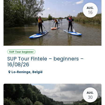
AUG.
16
SUP Tour beginner
SUP Tour Fintele – beginners –
16/08/26
Lo-Reninge
,
België
AUG.
30