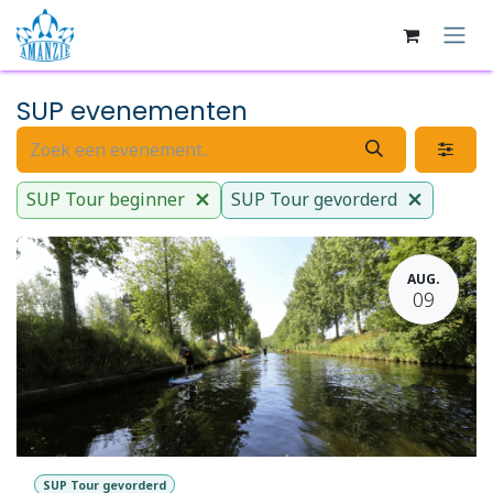
Overslaan naar inhoud
SUP evenementen
SUP Tour beginner
SUP Tour gevorderd
AUG.
09
SUP Tour gevorderd