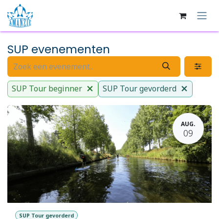
Overslaan naar inhoud
SUP evenementen
SUP Tour beginner
SUP Tour gevorderd
AUG.
09
SUP Tour gevorderd