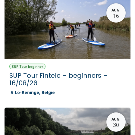
AUG.
16
SUP Tour beginner
SUP Tour Fintele – beginners –
16/08/26
Lo-Reninge
,
België
AUG.
30