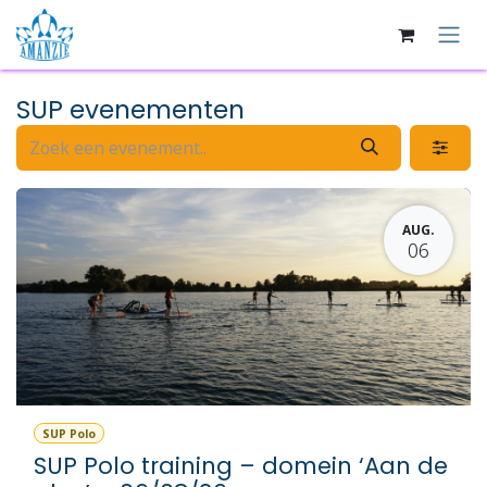
Overslaan naar inhoud
SUP evenementen
AUG.
06
SUP Polo
SUP Polo training – domein ‘Aan de