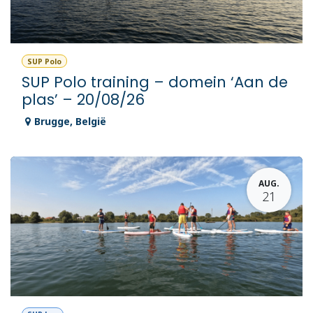
SUP Polo
SUP Polo training – domein ‘Aan de
plas’ – 20/08/26
Brugge
,
België
AUG.
21