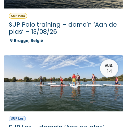
SUP Polo
SUP Polo training – domein ‘Aan de
plas’ – 13/08/26
Brugge
,
België
AUG.
14
SUP Les