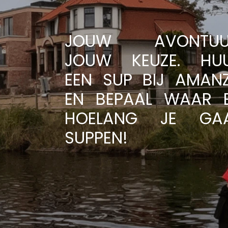
JOUW AVONTUU
JOUW KEUZE. HU
EEN SUP BIJ AMANZ
EN BEPAAL WAAR 
HOELANG JE GA
SUPPEN!