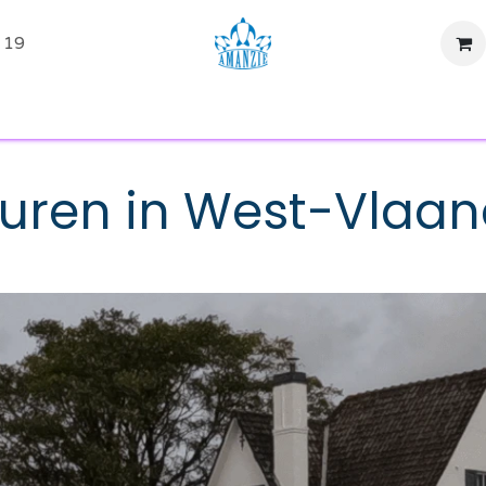
 19
tiviteiten
Evenementen
SUP Huren
Shop
Over ons
uren in West-Vlaa