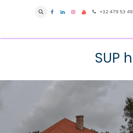
Overslaan naar inhoud
+32 479 53 49
Startpagina
Ac
SUP h