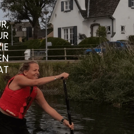
R,
UR
IE
EN
AT