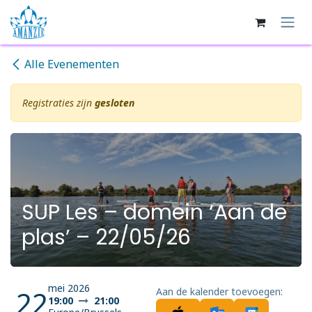
Overslaan naar inhoud
Alle Evenementen
Registraties zijn
gesloten
SUP Les – domein ‘Aan de
plas’ – 22/05/26
mei 2026
22
Aan de kalender toevoegen:
19:00
21:00