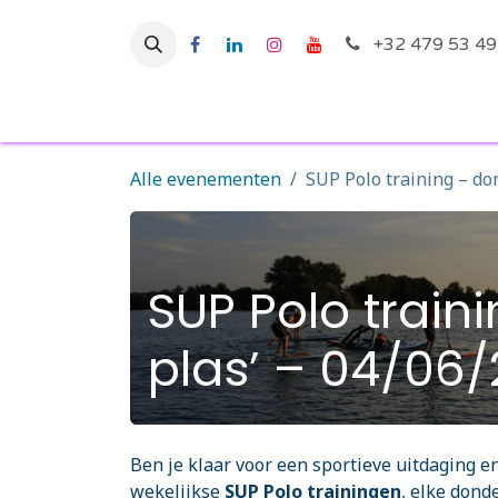
Overslaan naar inhoud
+32 479 53 49
Startpagina
Ac
Alle evenementen
SUP Polo training – do
SUP Polo train
plas’ – 04/06/
Ben je klaar voor een sportieve uitdaging 
wekelijkse
SUP Polo trainingen
, elke dond