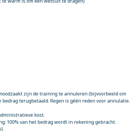
t te warm is om een wetsuit te dragen)
genoodzaakt zijn de training te annuleren (bijvoorbeeld om
e bedrag terugbetaald. Regen is géén reden voor annulatie.
administratieve kost.
ng: 100% van het bedrag wordt in rekening gebracht.
l.