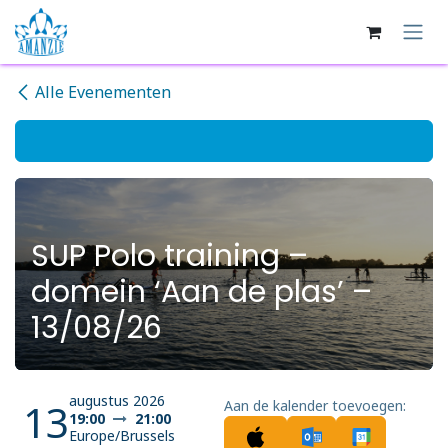
Overslaan naar inhoud
Alle Evenementen
SUP Polo training –
domein ‘Aan de plas’ –
13/08/26
augustus 2026
13
Aan de kalender toevoegen:
19:00
21:00
Europe/Brussels