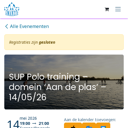
Overslaan naar inhoud
Alle Evenementen
Registraties zijn
gesloten
SUP Polo training –
domein ‘Aan de plas’ –
14/05/26
mei 2026
14
Aan de kalender toevoegen:
19:00
21:00