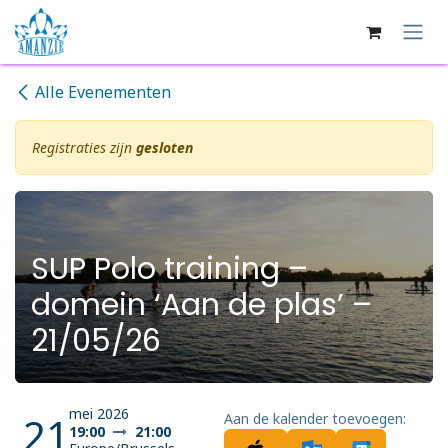
Overslaan naar inhoud
Alle Evenementen
Registraties zijn
gesloten
SUP Polo training –
domein ‘Aan de plas’ –
21/05/26
mei 2026
21
Aan de kalender toevoegen:
19:00
21:00