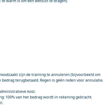
t te warm is om een wetsuit te dragen)
genoodzaakt zijn de training te annuleren (bijvoorbeeld om
e bedrag terugbetaald. Regen is géén reden voor annulatie.
administratieve kost.
ng: 100% van het bedrag wordt in rekening gebracht.
l.