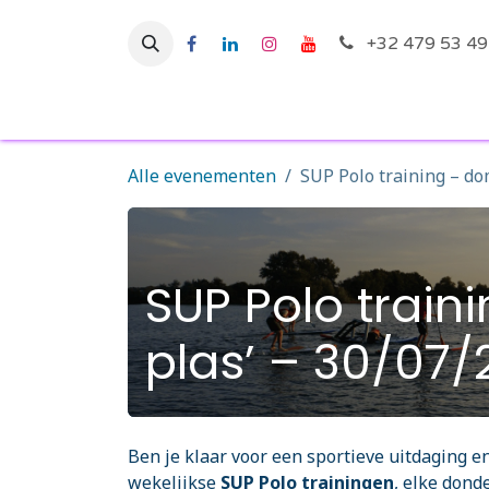
Overslaan naar inhoud
+32 479 53 49
Startpagina
Ac
Alle evenementen
SUP Polo training – do
SUP Polo train
plas’ – 30/07/
Ben je klaar voor een sportieve uitdaging 
wekelijkse
SUP Polo trainingen
, elke dond