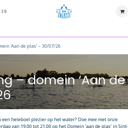
 19
tiviteiten
Evenementen
SUP Huren
Shop
Over ons
mein ‘Aan de plas’ – 30/07/26
ing – domein ‘Aan de
26
en een heleboel plezier op het water? Doe mee met onze
erdag van 19.00 tot 21.00 op het Domein 'aan de plas' in Sint