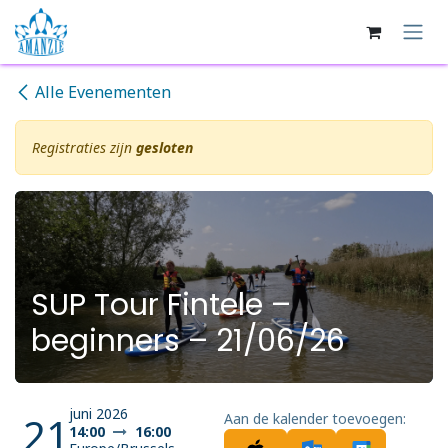
Overslaan naar inhoud
Alle Evenementen
Registraties zijn
gesloten
SUP Tour Fintele –
beginners – 21/06/26
juni 2026
21
Aan de kalender toevoegen:
14:00
16:00