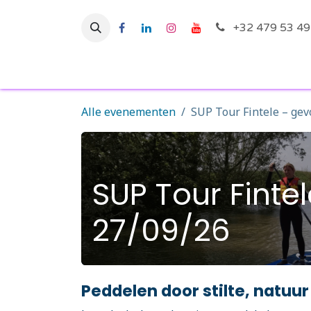
Overslaan naar inhoud
+32 479 53 49
Startpagina
Ac
Alle evenementen
SUP Tour Fintele – gev
SUP Tour Finte
27/09/26
Peddelen door stilte, natuur 