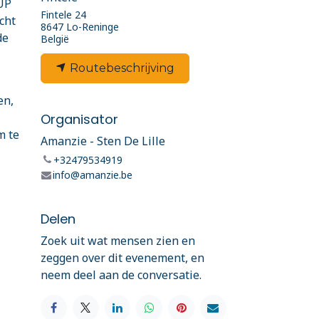
SUP
Fintele 24
cht
8647 Lo-Reninge
de
België
Routebeschrijving
en,
Organisator
m te
Amanzie - Sten De Lille
+32479534919
info@amanzie.be
Delen
Zoek uit wat mensen zien en
zeggen over dit evenement, en
neem deel aan de conversatie.