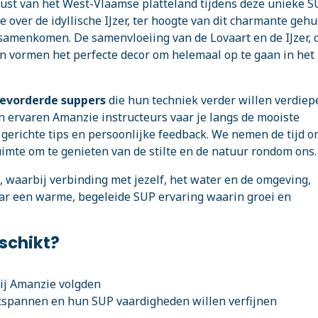
 rust van het West-Vlaamse platteland tijdens deze unieke 
 over de idyllische IJzer, ter hoogte van dit charmante gehu
samenkomen. De samenvloeiing van de Lovaart en de IJzer, 
n vormen het perfecte decor om helemaal op te gaan in het
evorderde suppers
die hun techniek verder willen verdiep
n ervaren Amanzie instructeurs vaar je langs de mooiste
 gerichte tips en persoonlijke feedback. We nemen de tijd o
imte om te genieten van de stilte en de natuur rondom ons.
 waarbij verbinding met jezelf, het water en de omgeving,
aar een warme, begeleide SUP ervaring waarin groei en
eschikt?
bij Amanzie volgden
ontspannen en hun SUP vaardigheden willen verfijnen