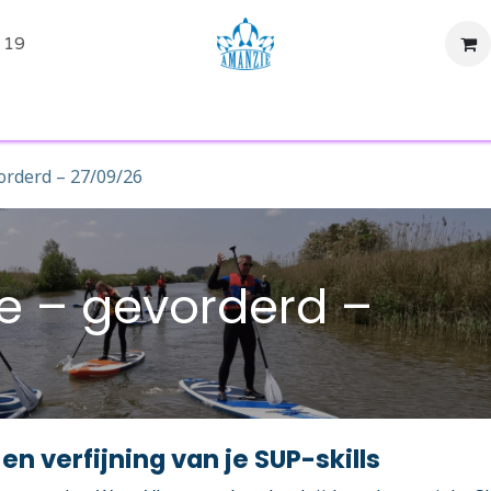
 19
tiviteiten
Evenementen
SUP Huren
Shop
Over ons
orderd – 27/09/26
le – gevorderd –
en verfijning van je SUP-skills