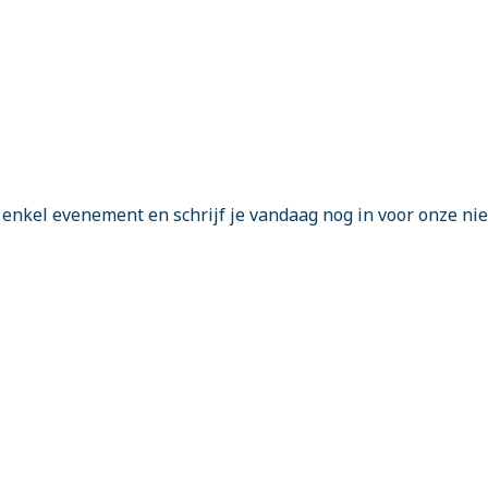
enkel evenement en schrijf je vandaag nog in voor onze ni
Vierwegstraat 206 • 8800 Roeselare • Belgie
+32 479 53 49 19
info@amanzie.be