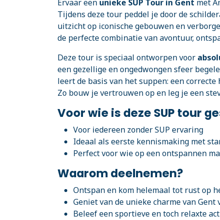
Ervaar een
unieke SUP Tour in Gent
met Am
Tijdens deze tour peddel je door de schild
uitzicht op iconische gebouwen en verborgen
de perfecte combinatie van avontuur, ontsp
Deze tour is speciaal ontworpen voor
absol
een gezellige en ongedwongen sfeer begelei
leert de basis van het suppen: een correcte
Zo bouw je vertrouwen op en leg je een ste
Voor wie is deze SUP tour g
Voor iedereen zonder SUP ervaring
Ideaal als eerste kennismaking met st
Perfect voor wie op een ontspannen mani
Waarom deelnemen?
Ontspan en kom helemaal tot rust op h
Geniet van de unieke charme van Gent 
Beleef een sportieve en toch relaxte act