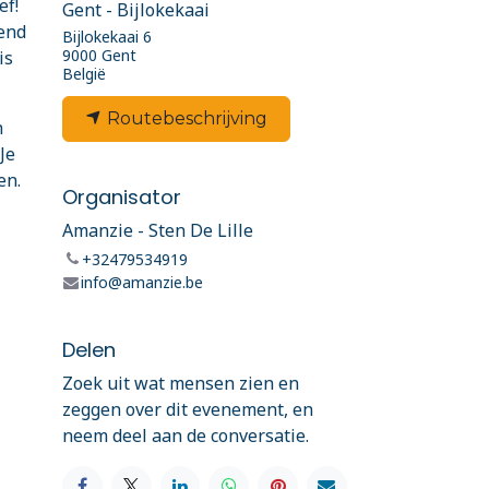
ef!
Gent - Bijlokekaai
mend
Bijlokekaai 6
9000 Gent
is
België
Routebeschrijving
n
Je
en.
Organisator
Amanzie - Sten De Lille
+32479534919
info@amanzie.be
Delen
Zoek uit wat mensen zien en
zeggen over dit evenement, en
neem deel aan de conversatie.