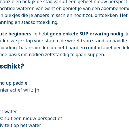
anzie en bekijk de stad vanuit een geheel nieuw perspecti
erachtige wateren van Gent en geniet je van een adembene
 plekjes die je anders misschien nooit zou ontdekken. Het 
anning en stadsontdekking.
ute beginners
. Je hebt
geen enkele SUP ervaring nodig
. I
den we je stap voor stap in de wereld van stand up paddle. 
 houding, balans vinden op het board en comfortabel peddel
vige basis om nadien zelfstandig te gaan suppen.
eschikt?
and up paddle
er actief wil zijn
et water
vanuit een nieuw perspectief
iviteit op het water