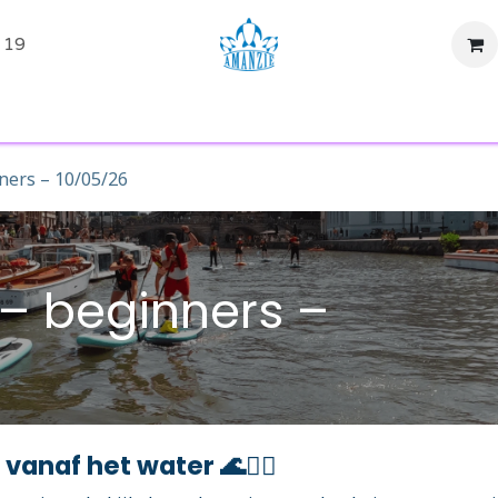
 19
tiviteiten
Evenementen
SUP Huren
Shop
Over ons
ners – 10/05/26
 – beginners –
anaf het water 🌊🏄‍♀️