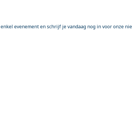
enkel evenement en schrijf je vandaag nog in voor onze ni
Vierwegstraat 206 • 8800 Roeselare • Belgie
+32 479 53 49 19
info@amanzie.be