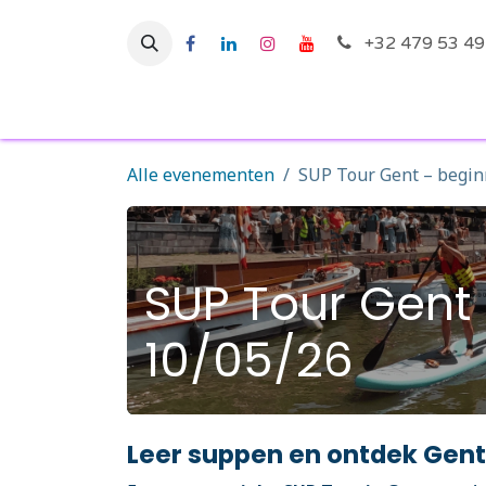
Overslaan naar inhoud
+32 479 53 49
Startpagina
Ac
Alle evenementen
SUP Tour Gent – begin
SUP Tour Gent
10/05/26
Leer suppen en ontdek Gent v