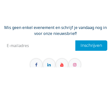
Mis geen enkel evenement en schrijf je vandaag nog in
voor onze nieuwsbrief!
Inschrijven
Vierwegstraat 206 • 8800 Roeselare • Belgie
+32 479 53 49 19
info@amanzie.be